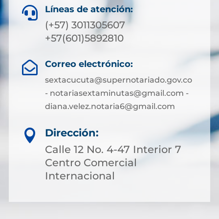
Líneas de atención:

(+57) 3011305607
+57(601)5892810
Correo electrónico:

sextacucuta@supernotariado.gov.co
- notariasextaminutas@gmail.com -
diana.velez.notaria6@gmail.com
Dirección:

Calle 12 No. 4-47 Interior 7
Centro Comercial
Internacional