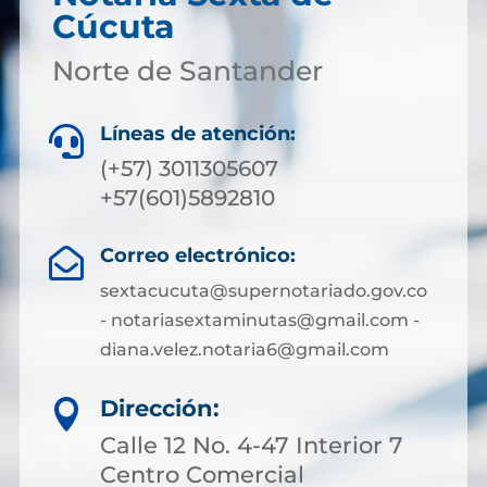
Cúcuta
Norte de Santander
Líneas de atención:

(+57) 3011305607
+57(601)5892810
Correo electrónico:

sextacucuta@supernotariado.gov.co
- notariasextaminutas@gmail.com -
diana.velez.notaria6@gmail.com
Dirección:

Calle 12 No. 4-47 Interior 7
Centro Comercial