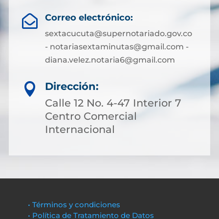
Correo electrónico:

sextacucuta@supernotariado.gov.co
- notariasextaminutas@gmail.com -
diana.velez.notaria6@gmail.com
Dirección:

Calle 12 No. 4-47 Interior 7
Centro Comercial
Internacional
• Términos y condiciones
• Política de Tratamiento de Datos