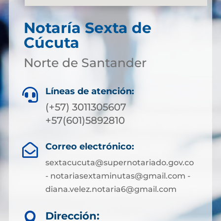
Notaría Sexta de
Cúcuta
Norte de Santander
Líneas de atención:

(+57) 3011305607
+57(601)5892810
Correo electrónico:

sextacucuta@supernotariado.gov.co
- notariasextaminutas@gmail.com -
diana.velez.notaria6@gmail.com
Dirección:
