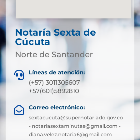
Notaría Sexta de
Cúcuta
Norte de Santander
Líneas de atención:

(+57) 3011305607
+57(601)5892810
Correo electrónico:

sextacucuta@supernotariado.gov.co
- notariasextaminutas@gmail.com -
diana.velez.notaria6@gmail.com