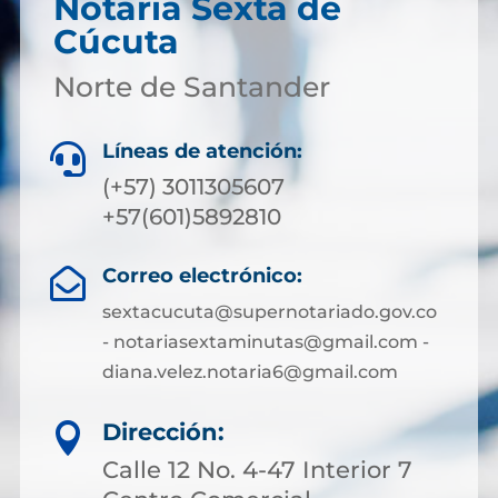
Notaría Sexta de
Cúcuta
Norte de Santander
Líneas de atención:

(+57) 3011305607
+57(601)5892810
Correo electrónico:

sextacucuta@supernotariado.gov.co
- notariasextaminutas@gmail.com -
diana.velez.notaria6@gmail.com
Dirección:

Calle 12 No. 4-47 Interior 7