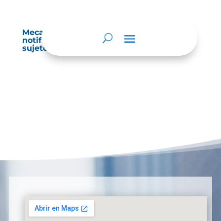
Mecanismos internos de supervisión,
notificación y vigilancia pertinente del
sujeto obligado