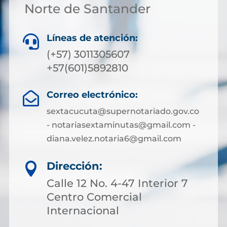
Norte de Santander
Líneas de atención:

(+57) 3011305607
+57(601)5892810
Correo electrónico:

sextacucuta@supernotariado.gov.co
- notariasextaminutas@gmail.com -
diana.velez.notaria6@gmail.com
Dirección:

Calle 12 No. 4-47 Interior 7
Centro Comercial
Internacional