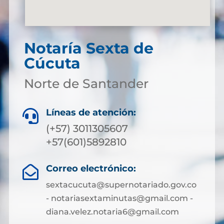
Notaría Sexta de
Cúcuta
Norte de Santander
Líneas de atención:

(+57) 3011305607
+57(601)5892810
Correo electrónico:

sextacucuta@supernotariado.gov.co
- notariasextaminutas@gmail.com -
diana.velez.notaria6@gmail.com