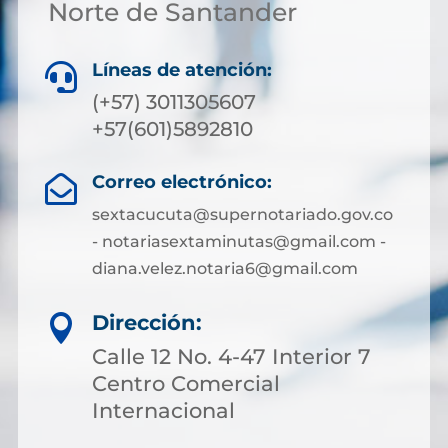
Norte de Santander
Líneas de atención:

(+57) 3011305607
+57(601)5892810
Correo electrónico:

sextacucuta@supernotariado.gov.co
- notariasextaminutas@gmail.com -
diana.velez.notaria6@gmail.com
Dirección:

Calle 12 No. 4-47 Interior 7
Centro Comercial
Internacional